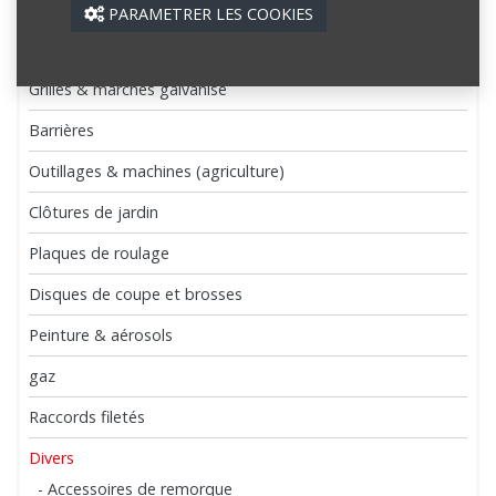
Tôles de couverture et bardages
PARAMETRER LES COOKIES
Systèmes de porte ROB
Grilles & marches galvanisé
Barrières
Outillages & machines (agriculture)
Clôtures de jardin
Plaques de roulage
Disques de coupe et brosses
Peinture & aérosols
gaz
Raccords filetés
Divers
- Accessoires de remorque