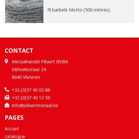
fil barbelé Motto (500 mètres)
CONTACT
Metaalhandel Pillaert BVBA
Eikhoekstraat 24
8640 Vleteren
+32 (0)57 40 02 88
+32 (0)57 40 12 59
info@pillaertmetaal.be
PAGES
Accueil
catalogue