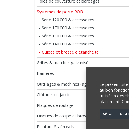
Tôles de couverture et bardages
Systèmes de porte ROB
- Série 120.000 & accessoires
- Série 170.000 & accessoires
- Série 130.000 & accessoires
- Série 140.000 & accessoires
- Guides et brosse d'étanchéité
Grilles & marches galvanisé
Barrières
Outillages & machines (agriculture)
Le présent site
au bon fonction
Clôtures de jardin
utilisés à des f
placement. Con
Plaques de roulage
AUTORISER
Disques de coupe et brosses
Peinture & aérosols