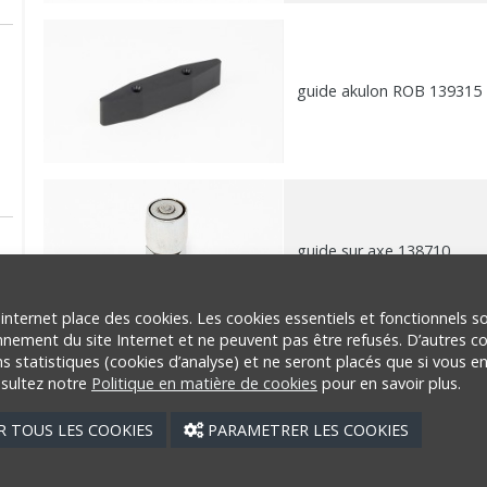
guide akulon ROB 139315
guide sur axe 138710
 internet place des cookies. Les cookies essentiels et fonctionnels s
nement du site Internet et ne peuvent pas être refusés. D’autres c
ins statistiques (cookies d’analyse) et ne seront placés que si vous e
sultez notre
Politique en matière de cookies
pour en savoir plus.
 TOUS LES COOKIES
PARAMETRER LES COOKIES