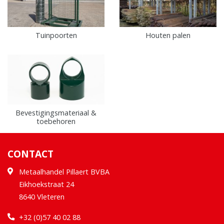
Tuinpoorten
Houten palen
Bevestigingsmateriaal &
toebehoren
CONTACT
Metaalhandel Pillaert BVBA
Eikhoekstraat 24
8640 Vleteren
+32 (0)57 40 02 88