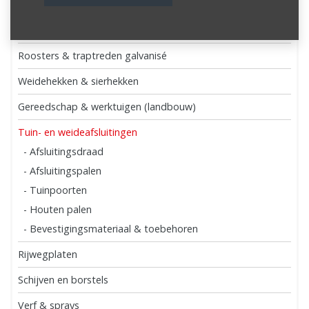
Dak- en wandprofielen
Poortsystemen ROB
Roosters & traptreden galvanisé
Weidehekken & sierhekken
Gereedschap & werktuigen (landbouw)
Tuin- en weideafsluitingen
- Afsluitingsdraad
- Afsluitingspalen
- Tuinpoorten
- Houten palen
- Bevestigingsmateriaal & toebehoren
Rijwegplaten
Schijven en borstels
Verf & sprays