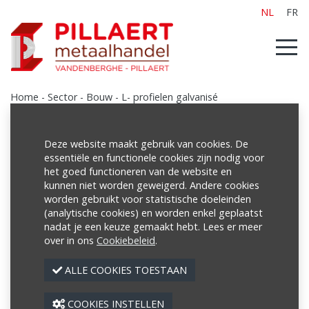
NL
FR
Home
-
Sector
-
Bouw
-
L- profielen galvanisé
Deze website maakt gebruik van cookies. De
essentiële en functionele cookies zijn nodig voor
Sector
het goed functioneren van de website en
kunnen niet worden geweigerd. Andere cookies
Landbouw
worden gebruikt voor statistische doeleinden
Bouw
(analytische cookies) en worden enkel geplaatst
nadat je een keuze gemaakt hebt. Lees er meer
- Beugels & wapeningskorven
over in ons
Cookiebeleid
.
- Netten
- Poutrellen/ balken
ALLE COOKIES TOESTAAN
- Kokers (kop- & voetplaten)
COOKIES INSTELLEN
- Betonijzer