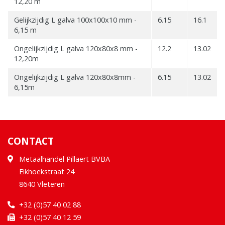
12,20 m
Gelijkzijdig L galva 100x100x10 mm -
6.15
16.1
6,15 m
Ongelijkzijdig L galva 120x80x8 mm -
12.2
13.02
12,20m
Ongelijkzijdig L galva 120x80x8mm -
6.15
13.02
6,15m
CONTACT
Metaalhandel Pillaert BVBA
Eikhoekstraat 24
8640 Vleteren
+32 (0)57 40 02 88
+32 (0)57 40 12 59