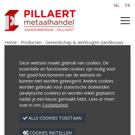
NL
FR
Home
-
Producten
-
Gereedschap & werktuigen (landbouw)
-
Vangrails
Deze website maakt gebruik van cookies. De
essentiële en functionele cookies zijn nodig voor
het goed functioneren van de website en
Producten
kunnen niet worden geweigerd. Andere cookies
worden gebruikt voor statistische doeleinden
Poutrellen/Balken
(analytische cookies) en worden enkel geplaatst
Buizen
nadat je een keuze gemaakt hebt. Lees er meer
over in ons
Cookiebeleid
.
Netten
ALLE COOKIES TOESTAAN
Profielen
Platen
COOKIES INSTELLEN