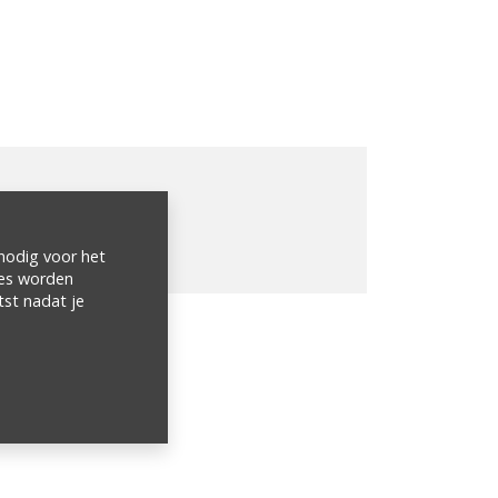
 nodig voor het
ies worden
tst nadat je