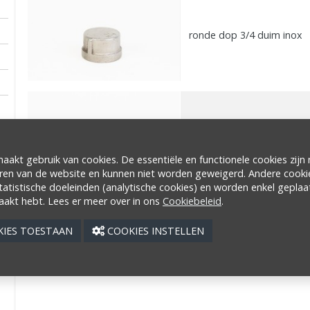
ronde dop 3/4 duim inox
ronde dop 1 duim inox
akt gebruik van cookies. De essentiële en functionele cookies zijn
ren van de website en kunnen niet worden geweigerd. Andere cook
tatistische doeleinden (analytische cookies) en worden enkel geplaa
akt hebt. Lees er meer over in ons
Cookiebeleid
.
COOKIES TOESTAAN
COOKIES INSTELLEN