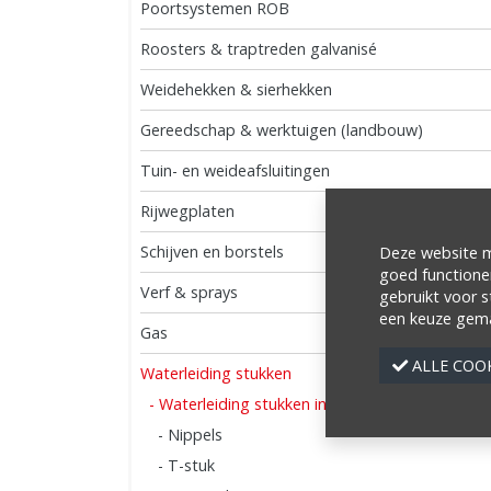
Poortsystemen ROB
Roosters & traptreden galvanisé
Weidehekken & sierhekken
Gereedschap & werktuigen (landbouw)
Tuin- en weideafsluitingen
Rijwegplaten
Schijven en borstels
Deze website ma
goed functione
Verf & sprays
gebruikt voor s
een keuze gema
Gas
ALLE 
Waterleiding stukken
- Waterleiding stukken inox
- Nippels
- T-stuk