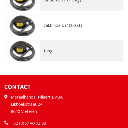
zakbinders (1000 st)
tang
CONTACT
Metaalhandel Pillaert BVBA
Eikhoekstraat 24
8640 Vleteren
+32 (0)57 40 02 88