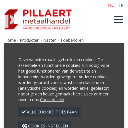
NL
FR
Home
-
Producten
-
Netten
-
Toebehoren
Deze website maakt gebruik van cookies. De
essentiële en functionele cookies zijn nodig voor
Producten
het goed functioneren van de website en
kunnen niet worden geweigerd. Andere cookies
Poutrellen/Balken
worden gebruikt voor statistische doeleinden
Buizen
(analytische cookies) en worden enkel geplaatst
nadat je een keuze gemaakt hebt. Lees er meer
Netten
over in ons
Cookiebeleid
.
- Betonnetten
ALLE COOKIES TOESTAAN
- Netten brut
- Steknetten
COOKIES INSTELLEN