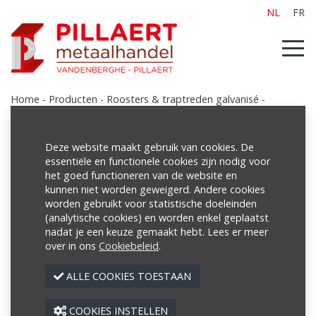
NL
FR
Home
-
Producten
-
Roosters & traptreden galvanisé
-
Traptreden galvanisé
Deze website maakt gebruik van cookies. De
essentiële en functionele cookies zijn nodig voor
het goed functioneren van de website en
Producten
kunnen niet worden geweigerd. Andere cookies
worden gebruikt voor statistische doeleinden
Poutrellen/Balken
(analytische cookies) en worden enkel geplaatst
Buizen
nadat je een keuze gemaakt hebt. Lees er meer
over in ons
Cookiebeleid
.
Netten
ALLE COOKIES TOESTAAN
Profielen
Platen
COOKIES INSTELLEN