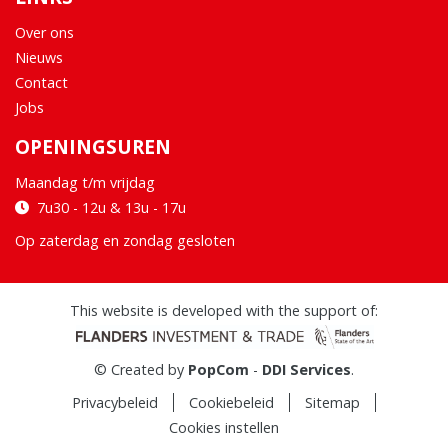
Over ons
Nieuws
Contact
Jobs
OPENINGSUREN
Maandag t/m vrijdag
7u30 - 12u & 13u - 17u
Op zaterdag en zondag gesloten
This website is developed with the support of:
© Created by
PopCom
-
DDI Services
.
Privacybeleid
Cookiebeleid
Sitemap
Cookies instellen