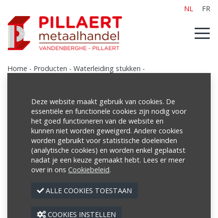
NL
FR
Home
-
Producten
-
Waterleiding stukken
-
Waterleiding stukken pvc
-
Hoed
Deze website maakt gebruik van cookies. De
essentiële en functionele cookies zijn nodig voor
het goed functioneren van de website en
Producten
kunnen niet worden geweigerd. Andere cookies
worden gebruikt voor statistische doeleinden
Poutrellen/Balken
(analytische cookies) en worden enkel geplaatst
Buizen
nadat je een keuze gemaakt hebt. Lees er meer
over in ons
Cookiebeleid
.
Netten
ALLE COOKIES TOESTAAN
Profielen
Platen
COOKIES INSTELLEN