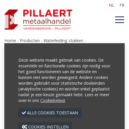
NL
FR
Home
-
Producten
-
Waterleiding stukken
-
Waterleiding stukken pvc
-
PVC- kraan
Deze website maakt gebruik van cookies. De
essentiële en functionele cookies zijn nodig voor
het goed functioneren van de website en
Producten
kunnen niet worden geweigerd. Andere cookies
worden gebruikt voor statistische doeleinden
Poutrellen/Balken
(analytische cookies) en worden enkel geplaatst
Buizen
nadat je een keuze gemaakt hebt. Lees er meer
over in ons
Cookiebeleid
.
Netten
ALLE COOKIES TOESTAAN
Profielen
Platen
COOKIES INSTELLEN